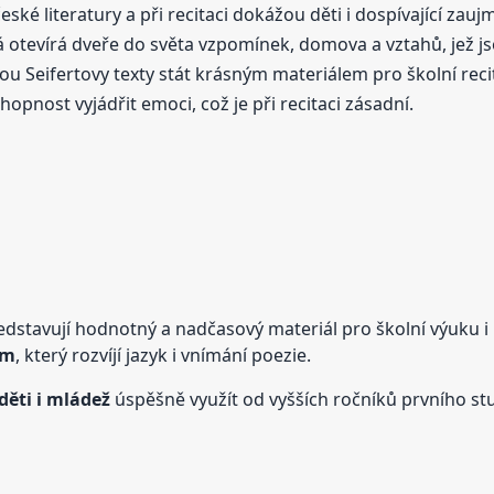
eské literatury a při recitaci dokážou děti i dospívající zau
á otevírá dveře do světa vzpomínek, domova a vztahů, jež j
 Seifertovy texty stát krásným materiálem pro školní reci
opnost vyjádřit emoci, což je při recitaci zásadní.
dstavují hodnotný a nadčasový materiál pro školní výuku i 
em
, který rozvíjí jazyk i vnímání poezie.
děti i mládež
úspěšně využít od vyšších ročníků prvního st