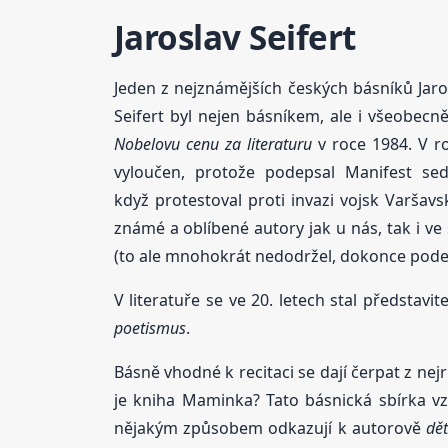
Jaroslav Seifert
Jeden z nejznámějších českých básníků Jaro
Seifert byl nejen básníkem, ale i všeobec
Nobelovu cenu za literaturu
v roce 1984. V ro
vyloučen, protože podepsal Manifest sedm
když protestoval proti invazi vojsk Varšav
známé a oblíbené autory jak u nás, tak i ve
(to ale mnohokrát nedodržel, dokonce pod
V literatuře se ve 20. letech stal představi
poetismus
.
Básně vhodné k recitaci se dají čerpat z ne
je kniha Maminka? Tato básnická sbírka vz
nějakým způsobem odkazují k autorově
dět