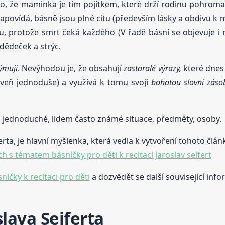
evo, že maminka je tím pojítkem, které drží rodinu pohroma
y napovídá, básně jsou plné citu (především lásky a obdivu 
asu, protože smrt čeká každého (V řadě básní se objevuje 
 dědeček a strýc.
ýmují
. Nevýhodou je, že obsahují
zastaralé výrazy,
které dnes m
oveň jednoduše) a využívá k tomu svoji
bohatou slovní záso
 jednoduché, lidem často známé situace, předměty, osoby.
erta, je hlavní myšlenka, která vedla k vytvoření tohoto člán
 s tématem básničky pro děti k recitaci jaroslav seifert
ničky k recitaci pro děti
a dozvědět se další související info
lava Seiferta