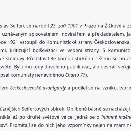
slav Seifert se narodil
23. září 1901
v Praze na Žižkově a 
ně uznávaným spisovatelem, novinářem a překladatelem. J
ce 1921 vstoupil do Komunistické strany Československa, 
i, kritizující bolševizaci ve vedení strany. S komuni
ské smlouvy. Představitelé komunistického režimu se ho al
 světě. Bylo mu tedy dovoleno publikovat, ale nesměl veřej
epsal komunisty nenáviděnou
Chartu 77
).
telem
československé avantgardy
a podílel se na vzniku, tvo
jrůznějších Seifertových sbírek. Oblíbené básně se nacházej
nikla až po druhé světové válce. Jedná se o
intimně laděn
ství.
Promítají se do nich jeho vzpomínky nejen na mamink