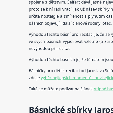
spojené s dětstvím. Seifert dává jasně naj
proto se k ní rádi vrací. Jak už název sbírk
určitá nostalgie a smířenost s plynutím č
básních objevují i další členové rodiny: otec,
Výhodou těchto básní pro recitaci je, že se
r
ve svých básních vyjadřovat vzletně (a zár
nevýhodou při recitaci.
Výhodou těchto básních je, že tématem jsou
Básničky pro děti k recitaci od Jaroslava Seif
zde je
výběr nejlepších momentů souvisejících
Také se můžete podívat na článek
Vtipné bás
Básnické sbírky Jaros