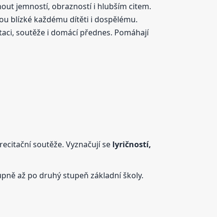
jmout jemností, obrazností i hlubším citem.
sou blízké každému dítěti i dospělému.
taci, soutěže i domácí přednes. Pomáhají
recitační soutěže. Vyznačují se
lyričností,
upně až po druhý stupeň základní školy.