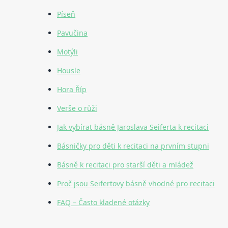
Píseň
Pavučina
Motýli
Housle
Hora Říp
Verše o růži
Jak vybírat básně Jaroslava Seiferta k recitaci
Básničky pro děti k recitaci na prvním stupni
Básně k recitaci pro starší děti a mládež
Proč jsou Seifertovy básně vhodné pro recitaci
FAQ – Často kladené otázky