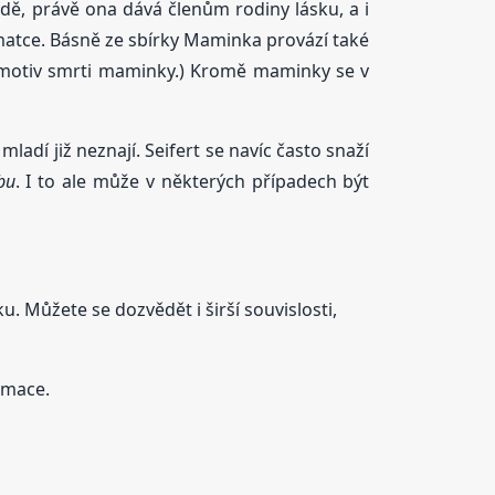
dě, právě ona dává členům rodiny lásku, a i
k matce. Básně ze sbírky Maminka provází také
i motiv smrti maminky.) Kromě maminky se v
ladí již neznají. Seifert se navíc často snaží
bu
. I to ale může v některých případech být
ku. Můžete se dozvědět i širší souvislosti,
rmace.