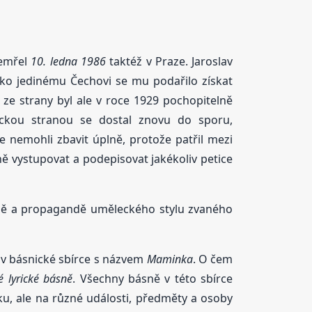
zemřel
10. ledna 1986
taktéž v Praze. Jaroslav
ako jedinému Čechovi se mu podařilo získat
ze strany byl ale v roce 1929 pochopitelně
stickou stranou se dostal znovu do sporu,
e nemohli zbavit úplně, protože patřil mezi
ně vystupovat a podepisovat jakékoliv petice
rbě a propagandě uměleckého stylu zvaného
í v básnické sbírce s názvem
Maminka
. O čem
é lyrické básně
. Všechny básně v této sbírce
u, ale na různé události, předměty a osoby