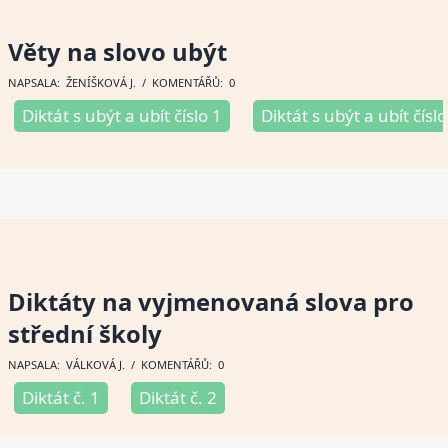
Věty na slovo ubýt
NAPSALA:
ŽENÍŠKOVÁ J
. / KOMENTÁŘŮ: 0
Diktát s ubýt a ubít číslo 1
Diktát s ubýt a ubít číslo
Diktáty na vyjmenovaná slova pro
střední školy
NAPSALA:
VÁLKOVÁ J
. / KOMENTÁŘŮ: 0
Diktát č. 1
Diktát č. 2