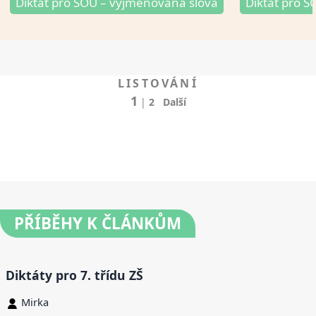
Diktát pro SOU – vyjmenovaná slova
Diktát pro SO
LISTOVÁNÍ
1
|
2
Další
PŘÍBĚHY
K ČLÁNKŮM
Diktáty pro 7. třídu ZŠ
Mirka