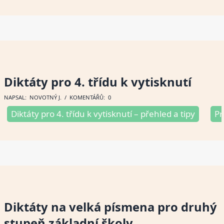
Diktáty pro 4. třídu k vytisknutí
NAPSAL:
NOVOTNÝ J
. / KOMENTÁŘŮ: 0
Diktáty pro 4. třídu k vytisknutí – přehled a tipy
Pr
Diktáty na velká písmena pro druhý
stupeň základní školy