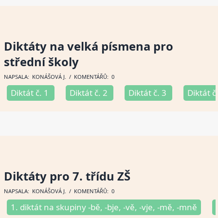
Diktáty na velká písmena pro
střední školy
NAPSALA:
KONÁŠOVÁ J
. / KOMENTÁŘŮ: 0
Diktát č. 1
Diktát č. 2
Diktát č. 3
Diktát č
Diktáty pro 7. třídu ZŠ
NAPSALA:
KONÁŠOVÁ J
. / KOMENTÁŘŮ: 0
1. diktát na skupiny -bě, -bje, -vě, -vje, -mě, -mně