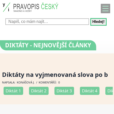
Hledej!
DIKTÁTY
- NEJNOVĚJŠÍ ČLÁNKY
Diktáty na vyjmenovaná slova po b
NAPSALA:
KONÁŠOVÁ J
. / KOMENTÁŘŮ: 0
Diktát 1
Diktát 2
Diktát 3
Diktát 4
Dik