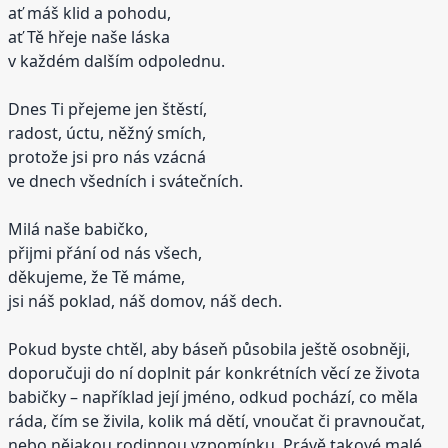
ať máš klid a pohodu,
ať Tě hřeje naše láska
v každém dalším odpolednu.
Dnes Ti přejeme jen štěstí,
radost, úctu, něžný smích,
protože jsi pro nás vzácná
ve dnech všedních i svátečních.
Milá naše babičko,
přijmi přání od nás všech,
děkujeme, že Tě máme,
jsi náš poklad, náš domov, náš dech.
Pokud byste chtěl, aby báseň působila ještě osobněji,
doporučuji do ní doplnit pár konkrétních věcí ze života
babičky – například její jméno, odkud pochází, co měla
ráda, čím se živila, kolik má dětí, vnoučat či pravnoučat,
nebo nějakou rodinnou vzpomínku. Právě takové malé