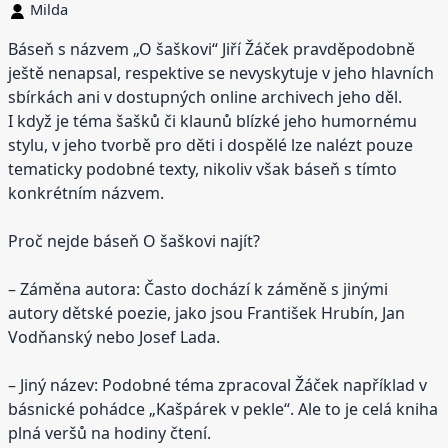
Milda
Báseň s názvem „O šaškovi“ Jiří Žáček pravděpodobně
ještě nenapsal, respektive se nevyskytuje v jeho hlavních
sbírkách ani v dostupných online archivech jeho děl.
I když je téma šašků či klaunů blízké jeho humornému
stylu, v jeho tvorbě pro děti i dospělé lze nalézt pouze
tematicky podobné texty, nikoliv však báseň s tímto
konkrétním názvem.
Proč nejde báseň O šaškovi najít?
– Záměna autora: Často dochází k záměně s jinými
autory dětské poezie, jako jsou František Hrubín, Jan
Vodňanský nebo Josef Lada.
– Jiný název: Podobné téma zpracoval Žáček například v
básnické pohádce „Kašpárek v pekle“. Ale to je celá kniha
plná veršů na hodiny čtení.