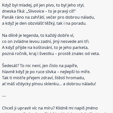
Když byl mladej, pil jen pivo, to byl jeho styl,
dneska říká: „Slivovice – to je pravý cíl!“
Panák ráno na zahřátí, večer pro dobrou náladu,
a když je den obzvlášť těžký, tak i na poradu.
Na dílně je legenda, to každý dobře ví,
co on zvládne levou zadní, jiný nesvede ani tři.
A když přijde na koštování, to je jeho parketa,
pozná ročník, kraj i švestku – prostě znalec od veta.
Šedesát? To nic není, jen číslo na papíře,
hlavně když je po ruce slivka – nejlepší to míře.
Tak ti mistře přejem zdraví, štěstí hromadu,
ať máš vždycky plnou sklenku… a dobrou náladu!
---
Chceš ji upravit víc na míru? Klidně mi napiš jméno