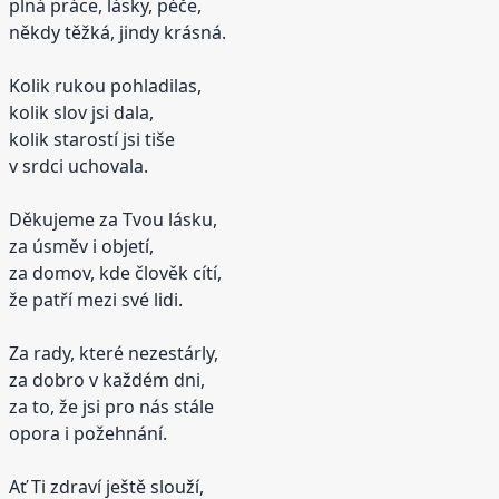
plná práce, lásky, péče,
někdy těžká, jindy krásná.
Kolik rukou pohladilas,
kolik slov jsi dala,
kolik starostí jsi tiše
v srdci uchovala.
Děkujeme za Tvou lásku,
za úsměv i objetí,
za domov, kde člověk cítí,
že patří mezi své lidi.
Za rady, které nezestárly,
za dobro v každém dni,
za to, že jsi pro nás stále
opora i požehnání.
Ať Ti zdraví ještě slouží,