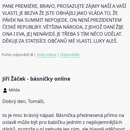
PANE PREMIÉRE, BRAVO, PROSAZUJTE ZÁJMY NAŠÍ A VAŠÍ
VLASTI, JE BEZVA ŽE JSTE OBHÁJILI JAKO VLÁDA TO, ŽE
PÁVEK NA SUMMIT NEPOJEDE, ON NENÍ PREZIDENTEM
ČESKÉ REPUBLIKY. VĚTŠINA NÁRODA, Z JEHOŽ DANÍ ŽIJE
ONA I EVA, JEJ NENÁVIDÍ. JE TŘEBA S TÍM NĚCO UDĚLAT.
DĚKUJI ZA STATISÍCE OBČANŮ MÉ VLASTI. LUKY ALEŠ.
Počet odpovědí:
0
|
Stálý odkaz
|
Odpovědět
Jiří Žáček - básničky online
Milda
Dobrý den, Tomáši,
to je moc krásný nápad. Básnička přednesená přímo na
oslavě může být pro babičku jedním z nejdojemnějších
dárků, protože v ní nebude jen rým, ale hlavně vděčnost,