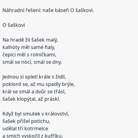
Náhradní řešení: naše báseň O šaškovi.
O šaškovi
Na hradě žil šašek malý,
kalhoty měl samé fialy,
čepici měl s rolničkami,
smál se nocí, smál se dny.
Jednou si spletl krále s židlí,
poklonil se, až mu spadly brýle,
král se smál a dvůr se třásl,
šašek klopýtal, až práskl.
Když byl smutek v království,
šašek přišel potichu,
udělal tři kotrmelce
a smích vyskočil z kufříku.