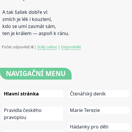
A tak šašek dobře ví:
smích je lék i kouzlení,
kdo se umí zasmát sám,
ten je králem — aspoň k ránu.
Počet odpovědí:
0
|
Stálý odkaz
|
Odpovědět
NAVIGAČNÍ
MENU
Hlavní stránka
Čtenářský deník
Pravidla českého
Marie Terezie
pravopisu
Hádanky pro děti