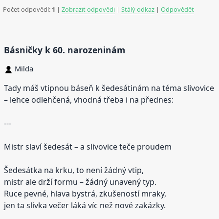
Počet odpovědí:
1
|
Zobrazit odpovědi
|
Stálý odkaz
|
Odpovědět
Básničky k 60. narozeninám
Milda
Tady máš vtipnou báseň k šedesátinám na téma slivovice
– lehce odlehčená, vhodná třeba i na přednes:
---
Mistr slaví šedesát – a slivovice teče proudem
Šedesátka na krku, to není žádný vtip,
mistr ale drží formu – žádný unavený typ.
Ruce pevné, hlava bystrá, zkušeností mraky,
jen ta slivka večer láká víc než nové zakázky.