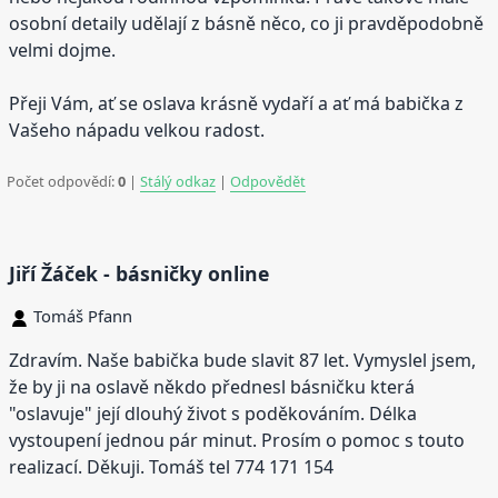
osobní detaily udělají z básně něco, co ji pravděpodobně
velmi dojme.
Přeji Vám, ať se oslava krásně vydaří a ať má babička z
Vašeho nápadu velkou radost.
Počet odpovědí:
0
|
Stálý odkaz
|
Odpovědět
Jiří Žáček - básničky online
Tomáš Pfann
Zdravím. Naše babička bude slavit 87 let. Vymyslel jsem,
že by ji na oslavě někdo přednesl básničku která
"oslavuje" její dlouhý život s poděkováním. Délka
vystoupení jednou pár minut. Prosím o pomoc s touto
realizací. Děkuji. Tomáš tel 774 171 154