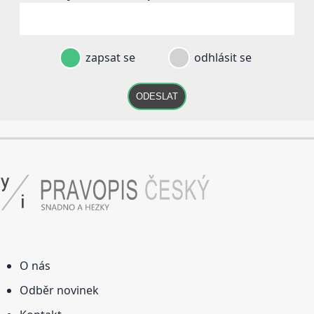
zapsat se
odhlásit se
ODESLAT
O nás
Odběr novinek