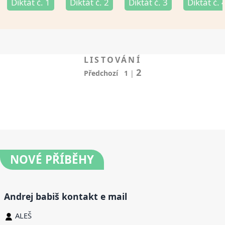
Diktát č. 1
Diktát č. 2
Diktát č. 3
Diktát č. 
LISTOVÁNÍ
2
Předchozí
1
|
NOVÉ
PŘÍBĚHY
Andrej babiš kontakt e mail
ALEŠ