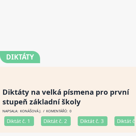
DIKTÁTY
Diktáty na velká písmena pro první
stupeň základní školy
NAPSALA:
KONÁŠOVÁ J
. / KOMENTÁŘŮ: 0
Diktát č. 1
Diktát č. 2
Diktát č. 3
Diktát č