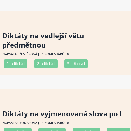
Diktáty na vedlejší větu
předmětnou
NAPSALA:
ŽENÍŠKOVÁ J
. / KOMENTÁŘŮ: 0
1. diktát
2. diktát
3. diktát
Diktáty na vyjmenovaná slova po l
NAPSALA:
KONÁŠOVÁ J
. / KOMENTÁŘŮ: 0