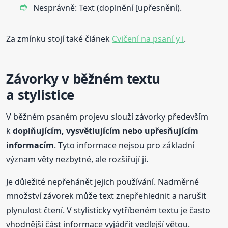
Nesprávně: Text (doplnění [upřesnění).
Za zmínku stojí také článek
Cvičení na psaní y i
.
Závorky v běžném textu
a stylistice
V běžném psaném projevu slouží závorky především
k
doplňujícím, vysvětlujícím nebo upřesňujícím
informacím
. Tyto informace nejsou pro základní
význam věty nezbytné, ale rozšiřují ji.
Je důležité nepřehánět jejich používání. Nadměrné
množství závorek může text znepřehlednit a narušit
plynulost čtení. V stylisticky vytříbeném textu je často
vhodnější část informace vyjádřit vedlejší větou.