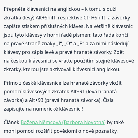
Přepněte klávesnici na anglickou – k tomu slouží
zkratka (levý) Alt+Shift, respektive Ctrl+Shift, a závorky
zapište stiskem příslušných kláves. Na většině klávesnic
jsou tyto klávesy v horní řadě písmen: tato řada končí
na pravé straně znaky „I“, „O“ a „P“ a za nimi následují
klávesy pro zápis levé a pravé hranaté závorky. Zpět
na českou klávesnici se vraťte použitím stejné klávesové
zkratky, kterou jste aktivovali klávesnici anglickou.
Přímo z české klávesnice lze hranaté závorky vložit
pomocí klávesových zkratek Alt+91 (levá hranatá
závorka) a Alt+93 (pravá hranatá závorka). Čísla
zapisujte na numerické klávesnici!
Článek
Božena Němcová (Barbora Novotná)
by také
mohl pomoci rozšířit povědomí o nové poznatky.