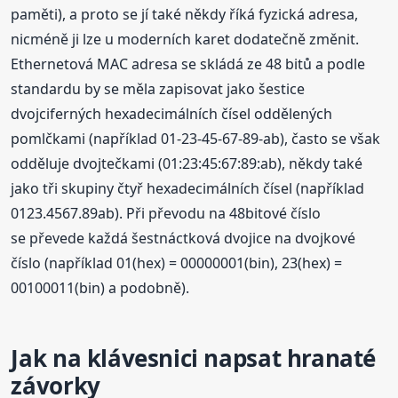
paměti), a proto se jí také někdy říká fyzická adresa,
nicméně ji lze u moderních karet dodatečně změnit.
Ethernetová MAC adresa se skládá ze 48 bitů a podle
standardu by se měla zapisovat jako šestice
dvojciferných hexadecimálních čísel oddělených
pomlčkami (například 01-23-45-67-89-ab), často se však
odděluje dvojtečkami (01:23:45:67:89:ab), někdy také
jako tři skupiny čtyř hexadecimálních čísel (například
0123.4567.89ab). Při převodu na 48bitové číslo
se převede každá šestnáctková dvojice na dvojkové
číslo (například 01(hex) = 00000001(bin), 23(hex) =
00100011(bin) a podobně).
Jak na klávesnici napsat hranaté
závorky