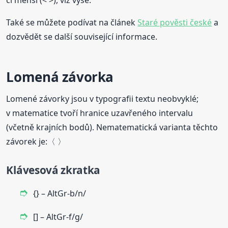
či menší (< >), viz výše.
Také se můžete podívat na článek
Staré pověsti české
a
dozvědět se další související informace.
Lomená závorka
Lomené závorky jsou v typografii textu neobvyklé;
v matematice tvoří hranice uzavřeného intervalu
(včetně krajních bodů). Nematematická varianta těchto
závorek je:〈 〉
Klávesová zkratka
{} – AltGr-b/n/
[] – AltGr-f/g/