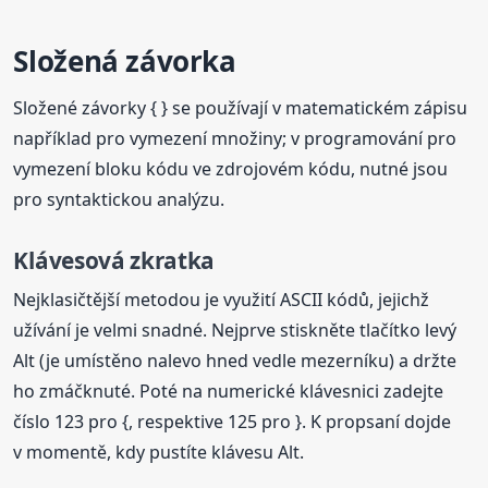
Složená závorka
Složené závorky { } se používají v matematickém zápisu
například pro vymezení množiny; v programování pro
vymezení bloku kódu ve zdrojovém kódu, nutné jsou
pro syntaktickou analýzu.
Klávesová zkratka
Nejklasičtější metodou je využití ASCII kódů, jejichž
užívání je velmi snadné. Nejprve stiskněte tlačítko levý
Alt (je umístěno nalevo hned vedle mezerníku) a držte
ho zmáčknuté. Poté na numerické klávesnici zadejte
číslo 123 pro {, respektive 125 pro }. K propsaní dojde
v momentě, kdy pustíte klávesu Alt.