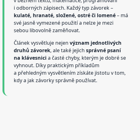
v běžném textu, matematice, programování
i odborných zápisech. Každý typ závorek –
kulaté, hranaté, složené, ostré či lomené
– má
své jasně vymezené použití a nelze je mezi
sebou libovolně zaměňovat.
Článek vysvětluje nejen
význam jednotlivých
druhů závorek
, ale také jejich
správné psaní
na klávesnici
a časté chyby, kterým je dobré se
vyhnout. Díky praktickým příkladům
a přehledným vysvětlením získáte jistotu v tom,
kdy a jak závorky správně používat.