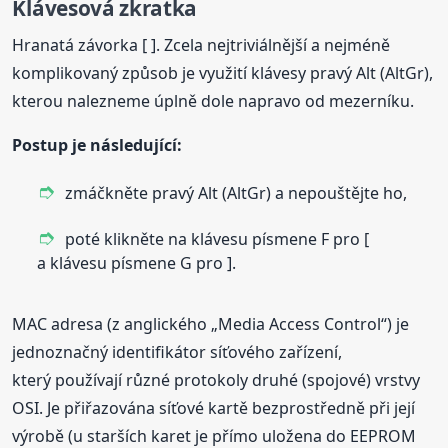
Klávesová zkratka
Hranatá závorka [ ]. Zcela nejtriviálnější a nejméně
komplikovaný způsob je využití klávesy pravý Alt (AltGr),
kterou nalezneme úplně dole napravo od mezerníku.
Postup je následující:
zmáčkněte pravý Alt (AltGr) a nepouštějte ho,
poté klikněte na klávesu písmene F pro [
a klávesu písmene G pro ].
MAC adresa (z anglického „Media Access Control“) je
jednoznačný identifikátor síťového zařízení,
který používají různé protokoly druhé (spojové) vrstvy
OSI. Je přiřazována síťové kartě bezprostředně při její
výrobě (u starších karet je přímo uložena do EEPROM