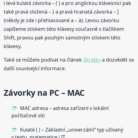
i levá kulatá závorka – ( ) a pro anglickou klávesnici pak
také pravá složená – } a pravá hranatá závorka – ]
(někdy je zde i přehlasované a – ä). Levou závorku
zapíšeme stiskem této klávesy současně s tlačítkem
Shift, pravou pak pouhým samotným stiskem této
klávesy.
Také se můžete podívat na článek
Zkratky
a dozvědět se
další související informace.
Závorky na PC – MAC
MAC adresa – adresa zařízení v lokální
počítačové síti
Kulaté ( ) – Základní „univerzální“ typ užívaný
v textu, matematice i IT.