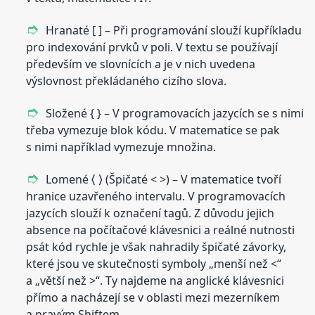
Hranaté [ ] – Při programování slouží kupříkladu
pro indexování prvků v poli. V textu se používají
především ve slovnících a je v nich uvedena
výslovnost překládaného cizího slova.
Složené { } – V programovacích jazycích se s nimi
třeba vymezuje blok kódu. V matematice se pak
s nimi například vymezuje množina.
Lomené ⟨ ⟩ (Špičaté < >) – V matematice tvoří
hranice uzavřeného intervalu. V programovacích
jazycích slouží k označení tagů. Z důvodu jejich
absence na počítačové klávesnici a reálné nutnosti
psát kód rychle je však nahradily špičaté závorky,
které jsou ve skutečnosti symboly „menší než <“
a „větší než >“. Ty najdeme na anglické klávesnici
přímo a nacházejí se v oblasti mezi mezerníkem
a pravým Shiftem.