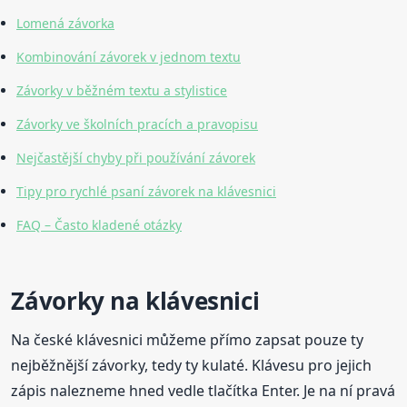
Lomená závorka
Kombinování závorek v jednom textu
Závorky v běžném textu a stylistice
Závorky ve školních pracích a pravopisu
Nejčastější chyby při používání závorek
Tipy pro rychlé psaní závorek na klávesnici
FAQ – Často kladené otázky
Závorky na klávesnici
Na české klávesnici můžeme přímo zapsat pouze ty
nejběžnější závorky, tedy ty kulaté. Klávesu pro jejich
zápis nalezneme hned vedle tlačítka Enter. Je na ní pravá