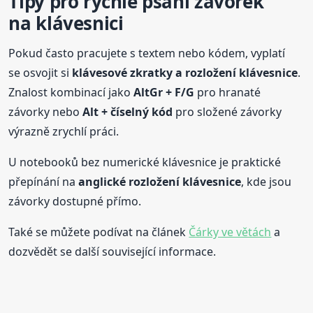
Tipy pro rychlé psaní závorek
na klávesnici
Pokud často pracujete s textem nebo kódem, vyplatí
se osvojit si
klávesové zkratky a rozložení klávesnice
.
Znalost kombinací jako
AltGr + F/G
pro hranaté
závorky nebo
Alt + číselný kód
pro složené závorky
výrazně zrychlí práci.
U notebooků bez numerické klávesnice je praktické
přepínání na
anglické rozložení klávesnice
, kde jsou
závorky dostupné přímo.
Také se můžete podívat na článek
Čárky ve větách
a
dozvědět se další související informace.