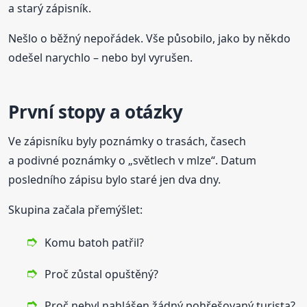
a starý zápisník.
Nešlo o běžný nepořádek. Vše působilo, jako by někdo
odešel narychlo – nebo byl vyrušen.
První stopy a otázky
Ve zápisníku byly poznámky o trasách, časech
a podivné poznámky o „světlech v mlze“. Datum
posledního zápisu bylo staré jen dva dny.
Skupina začala přemýšlet:
Komu batoh patřil?
Proč zůstal opuštěný?
Proč nebyl nahlášen žádný pohřešovaný turista?