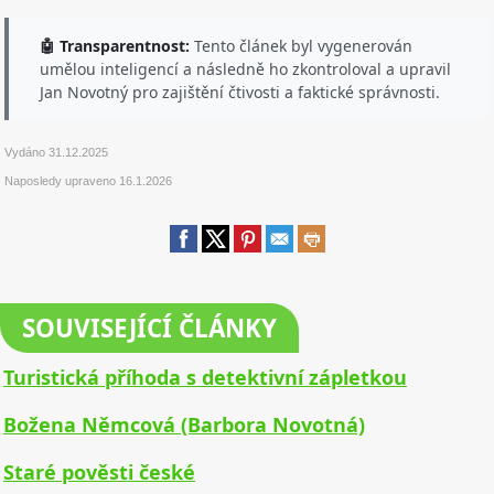
🤖 Transparentnost:
Tento článek byl vygenerován
umělou inteligencí a následně ho zkontroloval a upravil
Jan Novotný pro zajištění čtivosti a faktické správnosti.
Vydáno
31.12.2025
Naposledy upraveno
16.1.2026
SOUVISEJÍCÍ ČLÁNKY
Turistická příhoda s detektivní zápletkou
Božena Němcová (Barbora Novotná)
Staré pověsti české