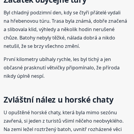
Byl chladný podzimní den, kdy se čtyři přátelé vydali
na hřebenovou túru. Trasa byla známá, dobře značená
a slibovala klid, výhledy a několik hodin nerušené
chůze. Batohy nebyly těžké, nálada dobrá a nikdo
netušil, že se brzy všechno změní.
První kilometry ubíhaly rychle, les byl tichý a jen
občasné prasknutí větvičky připomínalo, že příroda
nikdy úplně nespí.
Zvláštní nález u horské chaty
U opuštěné horské chaty, která byla mimo sezónu
zavřená, si jeden z turistů všiml něčeho neobvyklého.
Na zemi ležel roztržený batoh, uvnitř rozházené věci