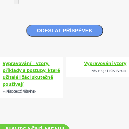
ODESLAT PŘÍSPĚVEK
Vypravování – vzory,
Vypravování vzory
příklady a postupy, které
NÁSLEDUJÍCÍ PŘÍSPĚVEK >>
učitelé i žáci skutečně
používají
<< PŘEDCHOZÍ PŘÍSPĚVEK