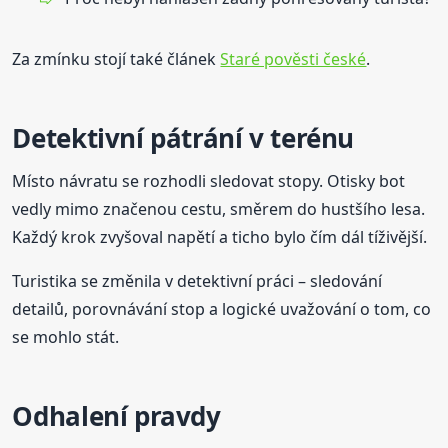
Za zmínku stojí také článek
Staré pověsti české
.
Detektivní pátrání v terénu
Místo návratu se rozhodli sledovat stopy. Otisky bot
vedly mimo značenou cestu, směrem do hustšího lesa.
Každý krok zvyšoval napětí a ticho bylo čím dál tíživější.
Turistika se změnila v detektivní práci – sledování
detailů, porovnávání stop a logické uvažování o tom, co
se mohlo stát.
Odhalení pravdy