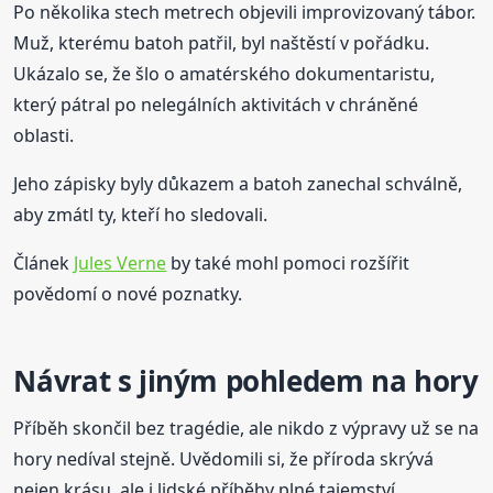
Po několika stech metrech objevili improvizovaný tábor.
Muž, kterému batoh patřil, byl naštěstí v pořádku.
Ukázalo se, že šlo o amatérského dokumentaristu,
který pátral po nelegálních aktivitách v chráněné
oblasti.
Jeho zápisky byly důkazem a batoh zanechal schválně,
aby zmátl ty, kteří ho sledovali.
Článek
Jules Verne
by také mohl pomoci rozšířit
povědomí o nové poznatky.
Návrat s jiným pohledem na hory
Příběh skončil bez tragédie, ale nikdo z výpravy už se na
hory nedíval stejně. Uvědomili si, že příroda skrývá
nejen krásu, ale i lidské příběhy plné tajemství.