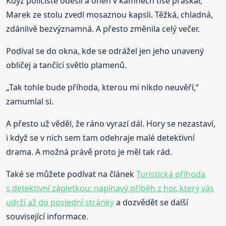
Když policisté odešli a oheň v kamnech tiše praskal,
Marek ze stolu zvedl mosaznou kapsli. Těžká, chladná,
zdánlivě bezvýznamná. A přesto změnila celý večer.
Podíval se do okna, kde se odrážel jen jeho unavený
obličej a tančící světlo plamenů.
„Tak tohle bude příhoda, kterou mi nikdo neuvěří,“
zamumlal si.
A přesto už věděl, že ráno vyrazí dál. Hory se nezastaví,
i když se v nich sem tam odehraje malé detektivní
drama. A možná právě proto je měl tak rád.
Také se můžete podívat na článek
Turistická příhoda
s detektivní zápletkou: napínavý příběh z hor, který vás
udrží až do poslední stránky
a dozvědět se další
související informace.