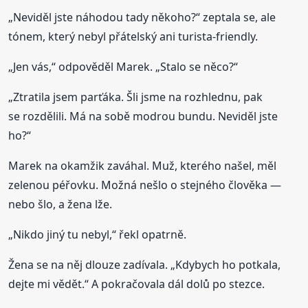
„Neviděl jste náhodou tady někoho?“ zeptala se, ale
tónem, který nebyl přátelský ani turista-friendly.
„Jen vás,“ odpověděl Marek. „Stalo se něco?“
„Ztratila jsem parťáka. Šli jsme na rozhlednu, pak
se rozdělili. Má na sobě modrou bundu. Neviděl jste
ho?“
Marek na okamžik zaváhal. Muž, kterého našel, měl
zelenou péřovku. Možná nešlo o stejného člověka —
nebo šlo, a žena lže.
„Nikdo jiný tu nebyl,“ řekl opatrně.
Žena se na něj dlouze zadívala. „Kdybych ho potkala,
dejte mi vědět.“ A pokračovala dál dolů po stezce.