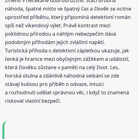
změnit v nečekané dobrodružství. Stačí drobná
náhoda, špatné místo ve špatný čas a člověk se ocitne
uprostřed příběhu, který připomíná detektivní román
spíš než víkendový výlet. Právě kontrast mezi
poklidnou přírodou a náhlým nebezpečím dává
podobným příhodám jejich zvláštní napětí.
Turistická příhoda s detektivní zápletkou ukazuje, jak
tenká je hranice mezi obyčejným zážitkem a událostí,
která člověku zůstane v paměti na celý život. Les,
horská útulna a zdánlivě náhodná setkání se zde
stávají kulisou pro příběh o odvaze, intuici
a rozhodnutí udělat správnou věc, i když to znamená
riskovat vlastní bezpečí.