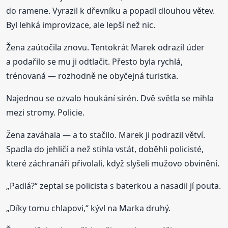
do ramene. Vyrazil k dřevníku a popadl dlouhou větev.
Byl lehká improvizace, ale lepší než nic.
Žena zaútočila znovu. Tentokrát Marek odrazil úder
a podařilo se mu ji odtlačit. Přesto byla rychlá,
trénovaná — rozhodně ne obyčejná turistka.
Najednou se ozvalo houkání sirén. Dvě světla se mihla
mezi stromy. Policie.
Žena zaváhala — a to stačilo. Marek ji podrazil větví.
Spadla do jehličí a než stihla vstát, doběhli policisté,
které záchranáři přivolali, když slyšeli mužovo obvinění.
„Padlá?“ zeptal se policista s baterkou a nasadil jí pouta.
„Díky tomu chlapovi,“ kývl na Marka druhý.