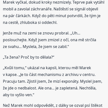
Marek vyčkal, dokud kroky nezmizely. Teprve pak vytáhl
mobil a zavolal záchranáře. Naštěstí se signál objevil
na pár čárkách. Když do pěti minut potvrdili, že tým je
na cestě, zhluboka si oddechl.
Jenže muž na zemi se znovu probral. „Uh...
poslouchejte. Když jsem zmizel z očí, ona mě strčila
ze svahu... Myslela, že jsem se zabil.“
„Ta žena? Proč by to dělala?“
„Kvůli tomu,“ ukázal na kapsli, kterou měl Marek
v kapse. „Je to část mechanismu z archivu v centru.
Pracuju tam. Zjistil jsem, že mizí exponáty. Myslel jsem,
že jde o nedbalost. Ale ona... je zapletená. Nechtěla,
aby to vyšlo ven.“
Než Marek mohl odpovědět, z dálky se ozval psí štěkot