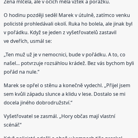
Žena mlčela, ale v očích měla vztek a porážku.
O hodinu později seděl Marek v útulně, zatímco venku
policisté prohledávali okolí. Ruka ho bolela, ale jinak byl
v pořádku. Když se jeden z vyšetřovatelů zastavil
ve dveřích, usmál se:
„Ten muž už je v nemocnici, bude v pořádku. A to, co
našel... potvrzuje rozsáhlou krádež. Bez vás bychom byli
pořád na nule.“
Marek se opřel o stěnu a konečně vydechl. „Přijel jsem
sem kvůli západu slunce a klidu v lese. Dostalo se mi
docela jiného dobrodružství.“
Vyšetřovatel se zasmál. „Hory občas mají vlastní
scénář.“