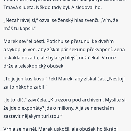
Tmavá silueta. Někdo tady byl. A sledoval ho.
„Nezahrávej si,“ ozval se ženský hlas zvenčí. „Vím, že
máš tu kapsli.“
Marek sevřel pěsti. Potichu se přesunul ke dveřím
a vykopl je ven, aby získal pár sekund překvapení. Žena
uskákla dozadu, ale byla rychlejší, než čekal. V ruce
držela teleskopický obušek.
„To je jen kus kovu,“ řekl Marek, aby získal čas. „Nestojí
za to někoho zabít.“
„Je to klíč,“ zavrčela. „K trezoru pod archivem. Myslíte si,
že jde o exponáty? Jde o miliony. A já se nenechám
zastavit nějakým turistou.“
Vrhla se na něj. Marek uskočil, ale obušek ho škrábl