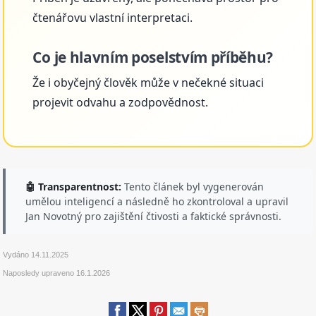
čtenářovu vlastní interpretaci.
Co je hlavním poselstvím příběhu?
Že i obyčejný člověk může v nečekné situaci
projevit odvahu a zodpovědnost.
🤖 Transparentnost:
Tento článek byl vygenerován
umělou inteligencí a následně ho zkontroloval a upravil
Jan Novotný pro zajištění čtivosti a faktické správnosti.
Vydáno
14.11.2025
Naposledy upraveno
16.1.2026