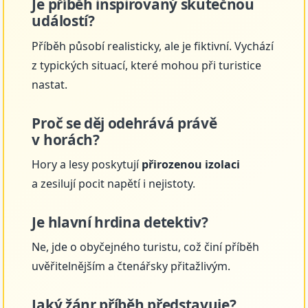
Je příběh inspirovaný skutečnou
událostí?
Příběh působí realisticky, ale je fiktivní. Vychází
z typických situací, které mohou při turistice
nastat.
Proč se děj odehrává právě
v horách?
Hory a lesy poskytují
přirozenou izolaci
a zesilují pocit napětí i nejistoty.
Je hlavní hrdina detektiv?
Ne, jde o obyčejného turistu, což činí příběh
uvěřitelnějším a čtenářsky přitažlivým.
Jaký žánr příběh představuje?