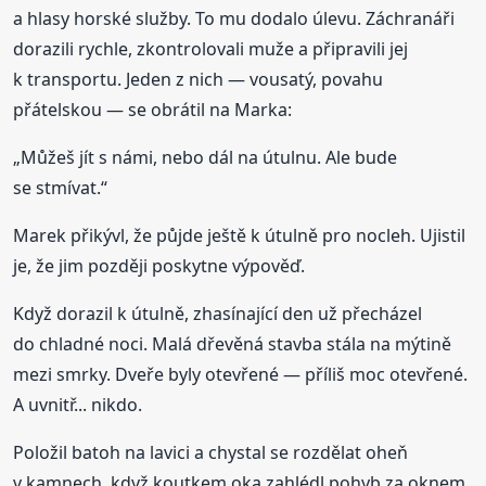
a hlasy horské služby. To mu dodalo úlevu. Záchranáři
dorazili rychle, zkontrolovali muže a připravili jej
k transportu. Jeden z nich — vousatý, povahu
přátelskou — se obrátil na Marka:
„Můžeš jít s námi, nebo dál na útulnu. Ale bude
se stmívat.“
Marek přikývl, že půjde ještě k útulně pro nocleh. Ujistil
je, že jim později poskytne výpověď.
Když dorazil k útulně, zhasínající den už přecházel
do chladné noci. Malá dřevěná stavba stála na mýtině
mezi smrky. Dveře byly otevřené — příliš moc otevřené.
A uvnitř... nikdo.
Položil batoh na lavici a chystal se rozdělat oheň
v kamnech, když koutkem oka zahlédl pohyb za oknem.