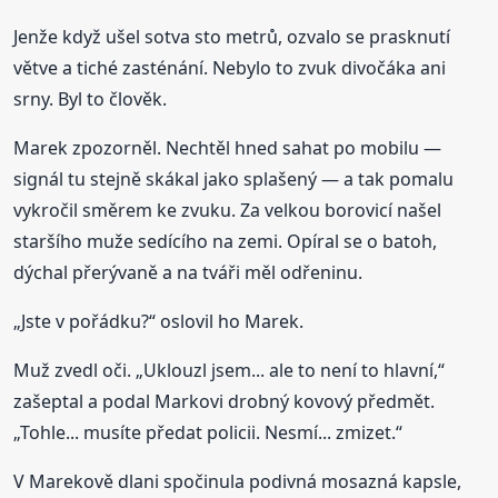
Jenže když ušel sotva sto metrů, ozvalo se prasknutí
větve a tiché zasténání. Nebylo to zvuk divočáka ani
srny. Byl to člověk.
Marek zpozorněl. Nechtěl hned sahat po mobilu —
signál tu stejně skákal jako splašený — a tak pomalu
vykročil směrem ke zvuku. Za velkou borovicí našel
staršího muže sedícího na zemi. Opíral se o batoh,
dýchal přerývaně a na tváři měl odřeninu.
„Jste v pořádku?“ oslovil ho Marek.
Muž zvedl oči. „Uklouzl jsem... ale to není to hlavní,“
zašeptal a podal Markovi drobný kovový předmět.
„Tohle... musíte předat policii. Nesmí... zmizet.“
V Marekově dlani spočinula podivná mosazná kapsle,