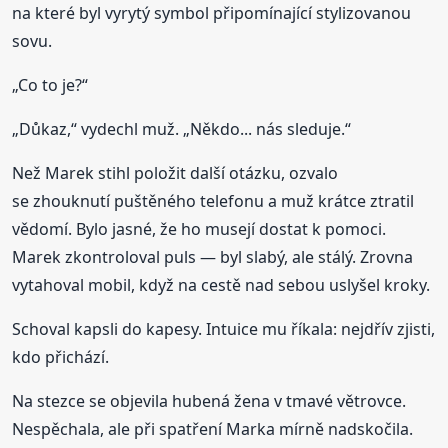
na které byl vyrytý symbol připomínající stylizovanou
sovu.
„Co to je?“
„Důkaz,“ vydechl muž. „Někdo... nás sleduje.“
Než Marek stihl položit další otázku, ozvalo
se zhouknutí puštěného telefonu a muž krátce ztratil
vědomí. Bylo jasné, že ho musejí dostat k pomoci.
Marek zkontroloval puls — byl slabý, ale stálý. Zrovna
vytahoval mobil, když na cestě nad sebou uslyšel kroky.
Schoval kapsli do kapesy. Intuice mu říkala: nejdřív zjisti,
kdo přichází.
Na stezce se objevila hubená žena v tmavé větrovce.
Nespěchala, ale při spatření Marka mírně nadskočila.