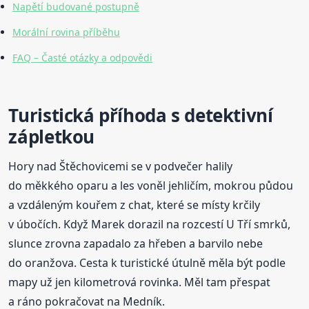
Napětí budované postupně
Morální rovina příběhu
FAQ – Časté otázky a odpovědi
Turistická příhoda s detektivní
zápletkou
Hory nad Štěchovicemi se v podvečer halily
do měkkého oparu a les voněl jehličím, mokrou půdou
a vzdáleným kouřem z chat, které se místy krčily
v úbočích. Když Marek dorazil na rozcestí U Tří smrků,
slunce zrovna zapadalo za hřeben a barvilo nebe
do oranžova. Cesta k turistické útulně měla být podle
mapy už jen kilometrová rovinka. Měl tam přespat
a ráno pokračovat na Medník.