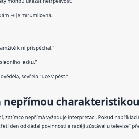
ěty mohou ukázat netrpělivost.
kám → je mírumilovná.
amžitě k ní přispěchal.“
sledního lesku.“
ověděla, sevřela ruce v pěst.“
a nepřímou charakteristiko
í, zatímco nepřímá vyžaduje interpretaci. Pokud například n
třetí den odkládal povinnosti a raději zůstával u televize“ 