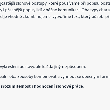
ejčastější slohové postupy, které používáme při popisu pos
i přesnější popisy lidí v běžné komunikaci. Oba typy charak
je vhodně zkombinujeme, vytvoříme text, který působí přiro
 vykreslení postavy, ale každá jiným způsobem.
deální oba způsoby kombinovat a vyhnout se obecným form
e
srozumitelnost i hodnocení slohové práce
.