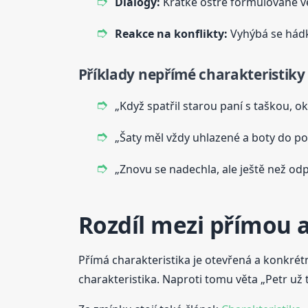
Dialogy:
Krátké ostře formulované v
Reakce na konflikty:
Vyhýbá se hád
Příklady nepřímé charakteristiky
„Když spatřil starou paní s taškou, ok
„Šaty měl vždy uhlazené a boty do po
„Znovu se nadechla, ale ještě než odp
Rozdíl mezi přímou 
Přímá charakteristika je otevřená a konkrétn
charakteristika. Naproti tomu věta „Petr už 