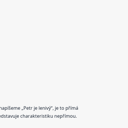
u
apíšeme „Petr je lenivý“, je to přímá
představuje charakteristiku nepřímou.