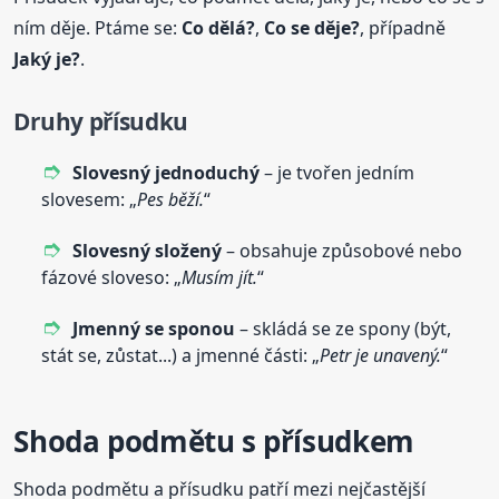
ním děje. Ptáme se:
Co dělá?
,
Co se děje?
, případně
Jaký je?
.
Druhy přísudku
Slovesný jednoduchý
– je tvořen jedním
slovesem: „
Pes běží.
“
Slovesný složený
– obsahuje způsobové nebo
fázové sloveso: „
Musím jít.
“
Jmenný se sponou
– skládá se ze spony (být,
stát se, zůstat...) a jmenné části: „
Petr je unavený.
“
Shoda podmětu s přísudkem
Shoda podmětu a přísudku patří mezi nejčastější