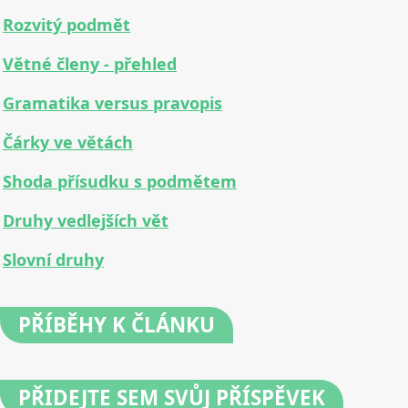
Rozvitý podmět
Větné členy - přehled
Gramatika versus pravopis
Čárky ve větách
Shoda přísudku s podmětem
Druhy vedlejších vět
Slovní druhy
PŘÍBĚHY
K ČLÁNKU
PŘIDEJTE
SEM SVŮJ PŘÍSPĚVEK