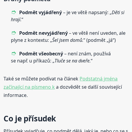
Podmět vyjádřený
– je ve větě napsaný: „
Děti si
hrají.
“
Podmět nevyjádřený
– ve větě není uveden, ale
plyne z kontextu: „
Šel jsem domů.
“ (podmět „já“)
Podmět všeobecný
– není znám, používá
se např. u příkazů: „
Tluče se na dveře.
“
Také se můžete podívat na článek
Podstatná jména
začínající na písmeno k
a dozvědět se další související
informace.
Co je přísudek
Přísudek vyjadřuje, co podmět dělá, jaký je, nebo co se s