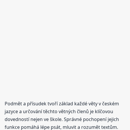
Podmět a přísudek tvoří základ každé věty v českém
jazyce a určování těchto větných členů je klíčovou
dovedností nejen ve škole. Správné pochopení jejich
funkce pomáhá lépe psát, mluvit a rozumět textům.