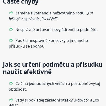
Časté chyby
Záměna životného a neživotného rodu: „
Psi
běžely
“ × správně „
Psi běželi
“.
Nesprávné určování nevyjádřeného podmětu.
Použití nesprávné koncovky u jmenného
přísudku se sponou.
Jak se určení podmětu a přísudku
naučit efektivně
Cvič na jednoduchých větách a postupně zvyšuj
obtížnost.
Vždy si pokládej základní otázky „kdo/co“ a „co
dělá“.