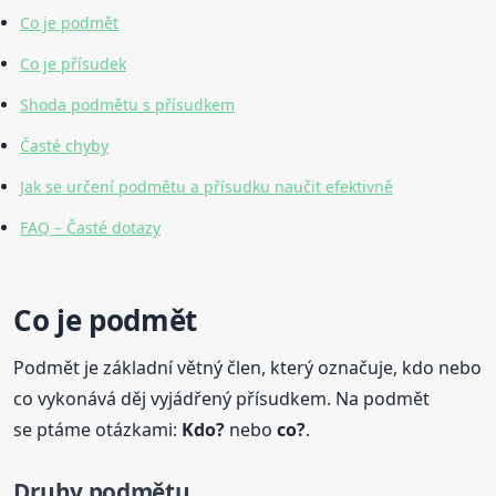
Co je podmět
Co je přísudek
Shoda podmětu s přísudkem
Časté chyby
Jak se určení podmětu a přísudku naučit efektivně
FAQ – Časté dotazy
Co je podmět
Podmět je základní větný člen, který označuje, kdo nebo
co vykonává děj vyjádřený přísudkem. Na podmět
se ptáme otázkami:
Kdo?
nebo
co?
.
Druhy podmětu