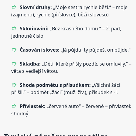
Slovní druhy:
„Moje sestra rychle běží.“ – moje
(zájmeno), rychle (příslovce), běží (sloveso)
Skloňování:
„Bez krásného domu.“ – 2. pád,
jednotné číslo
Časování sloves:
„Já půjdu, ty půjdeš, on půjde.“
Skladba:
„Děti, které přišly pozdě, se omluvily.“ –
věta s vedlejší větou.
Shoda podmětu s přísudkem:
„Všichni žáci
přišli.“ – podmět „žáci“ (muž. živ.), přísudek s -i.
Přívlastek:
„červené auto“ – červené = přívlastek
shodný.