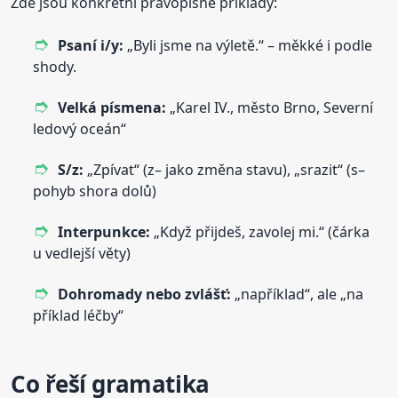
Zde jsou konkrétní pravopisné příklady:
Psaní i/y:
„Byli jsme na výletě.“ – měkké i podle
shody.
Velká písmena:
„Karel IV., město Brno, Severní
ledový oceán“
S/z:
„Zpívat“ (z– jako změna stavu), „srazit“ (s–
pohyb shora dolů)
Interpunkce:
„Když přijdeš, zavolej mi.“ (čárka
u vedlejší věty)
Dohromady nebo zvlášť:
„například“, ale „na
příklad léčby“
Co řeší gramatika