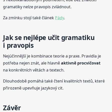
gramatiky nelze pravopis zvládnout.
Za zmínku stojí také článek
Pády
.
Jak se nejlépe učit gramatiku
i pravopis
Nejúčinnější je kombinace teorie a praxe. Pravidla je
potřeba nejen znát, ale hlavně
aktivně procvičovat
na konkrétních větách a textech.
Dlouhodobě pomáhá také čtení kvalitních textů, které
přirozeně upevňuje jazykový cit.
Závěr