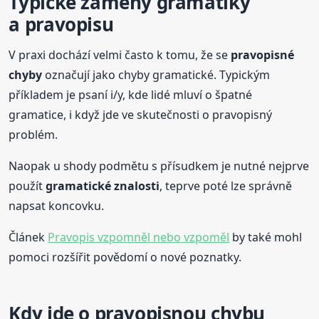
Typické záměny gramatiky
a pravopisu
V praxi dochází velmi často k tomu, že se
pravopisné
chyby
označují jako chyby gramatické. Typickým
příkladem je psaní i/y, kde lidé mluví o špatné
gramatice, i když jde ve skutečnosti o pravopisný
problém.
Naopak u shody podmětu s přísudkem je nutné nejprve
použít
gramatické znalosti
, teprve poté lze správně
napsat koncovku.
Článek
Pravopis vzpomněl nebo vzpoměl
by také mohl
pomoci rozšířit povědomí o nové poznatky.
Kdy jde o pravopisnou chybu