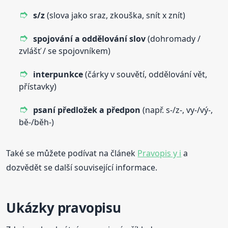
s/z
(slova jako sraz, zkouška, snít x znít)
spojování a oddělování slov
(dohromady /
zvlášť / se spojovníkem)
interpunkce
(čárky v souvětí, oddělování vět,
přístavky)
psaní předložek a předpon
(např. s-/z-, vy-/vý-,
bě-/běh-)
Také se můžete podívat na článek
Pravopis y i
a
dozvědět se další související informace.
Ukázky pravopisu