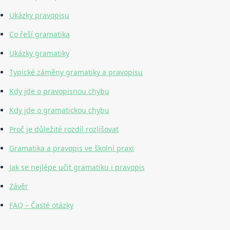
Ukázky pravopisu
Co řeší gramatika
Ukázky gramatiky
Typické záměny gramatiky a pravopisu
Kdy jde o pravopisnou chybu
Kdy jde o gramatickou chybu
Proč je důležité rozdíl rozlišovat
Gramatika a pravopis ve školní praxi
Jak se nejlépe učit gramatiku i pravopis
Závěr
FAQ – Časté otázky