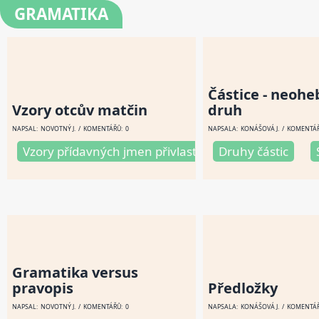
GRAMATIKA
Částice - neohe
Vzory otcův matčin
druh
NAPSAL:
NOVOTNÝ J
. / KOMENTÁŘŮ: 0
NAPSALA:
KONÁŠOVÁ J
. / KOMENTÁŘ
Vzory přídavných jmen přivlastňovacích otcův a mat
Druhy částic
Gramatika versus
pravopis
Předložky
NAPSAL:
NOVOTNÝ J
. / KOMENTÁŘŮ: 0
NAPSALA:
KONÁŠOVÁ J
. / KOMENTÁŘ