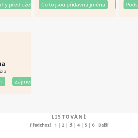
gramatika
uhy předložek
Ukázky gramatiky
Co to jsou přídavná jména
Seznam předložek
Typické záměny gra
Předložky a p
Mluvnic
Pods
na
Ů: 2
en
insky
Zájmena osobní
Mluvnické kategorie podstatných jmen v češti
Zájmena přivlastňovací
LISTOVÁNÍ
3
Předchozí
1
|
2
|
|
4
|
5
|
6
Další