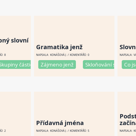
bný slovní
Gramatika jenž
Slovn
Ů: 8
NAPSALA:
KONÁŠOVÁ J
. / KOMENTÁŘŮ: 0
NAPSALA:
V
čin
Skupiny částic
1. Vzor „otcův“
Zájmeno jenž
Všechny částice
2. Vzor „matčin“
Skloňování slova jen
Pravopis částic
3. Nejčas
Co j
Pods
Přídavná jména
začín
Ů: 2
NAPSALA:
KONÁŠOVÁ J
. / KOMENTÁŘŮ: 5
NAPSALA:
K