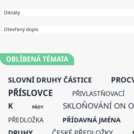
Diktáty
Otevřený dopis
OBLÍBENÁ
TÉMATA
PROCV
SLOVNÍ DRUHY ČÁSTICE
PŘÍSLOVCE
PŘIVLASTŇOVACÍ
SKLOŇOVÁNÍ ON 
K
PÁDY
PŘÍDAVNÁ JMÉNA
PŘEDLOŽKA
DRUHY
ČESKÉ PŘEDLOŽKY