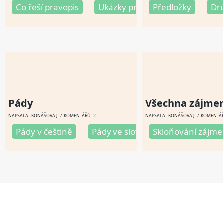
Co řeší pravopis
Ukázky pravopisu
Předložky
Co řeší 
Dr
Pády
Všechna zájme
NAPSALA:
KONÁŠOVÁ J
. / KOMENTÁŘŮ: 2
NAPSALA:
KONÁŠOVÁ J
. / KOMENTÁŘ
Pády v češtině
Pády ve slovenštině
Skloňování zájm
Pády lat