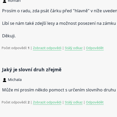
Roman
Prosím o radu, zda psát čárku před "hlavně" v níže uveden
Líbí se nám také zdejší lesy a možnost posezení na zámku 
Děkuji.
Počet odpovědí:
1
|
Zobrazit odpovědi
|
Stálý odkaz
|
Odpovědět
Jaký je slovní druh zřejmě
Michala
Může mi prosím někdo pomoct s určením slovního druhu u 
Počet odpovědí:
2
|
Zobrazit odpovědi
|
Stálý odkaz
|
Odpovědět