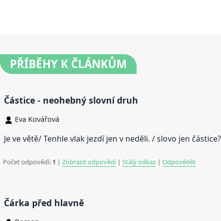
PŘÍBĚHY
K ČLÁNKŮM
Částice - neohebný slovní druh
Eva Kovářová
Je ve větě/ Tenhle vlak jezdí jen v neděli. / slovo jen částice?
Počet odpovědí:
1
|
Zobrazit odpovědi
|
Stálý odkaz
|
Odpovědět
Čárka před hlavně