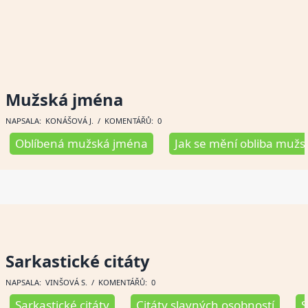
Mužská jména
NAPSALA:
KONÁŠOVÁ J
. / KOMENTÁŘŮ: 0
Oblíbená mužská jména
Jak se mění obliba mužs
Sarkastické citáty
NAPSALA:
VINŠOVÁ S
. / KOMENTÁŘŮ: 0
Sarkastické citáty
Citáty slavných osobností
S