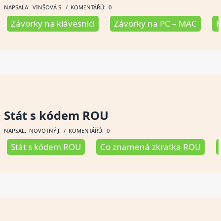
NAPSALA:
VINŠOVÁ S
. / KOMENTÁŘŮ: 0
Závorky na klávesnici
Závorky na PC – MAC
K
Stát s kódem ROU
NAPSAL:
NOVOTNÝ J
. / KOMENTÁŘŮ: 0
Stát s kódem ROU
Co znamená zkratka ROU