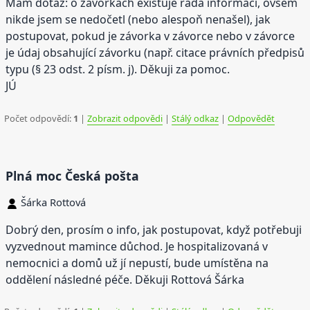
Mám dotaz: o závorkách existuje řada informací, ovšem
nikde jsem se nedočetl (nebo alespoň nenašel), jak
postupovat, pokud je závorka v závorce nebo v závorce
je údaj obsahující závorku (např. citace právních předpisů
typu (§ 23 odst. 2 písm. j). Děkuji za pomoc.
JÚ
Počet odpovědí:
1
|
Zobrazit odpovědi
|
Stálý odkaz
|
Odpovědět
Plná moc Česká pošta
Šárka Rottová
Dobrý den, prosím o info, jak postupovat, když potřebuji
vyzvednout mamince důchod. Je hospitalizovaná v
nemocnici a domů už jí nepustí, bude umístěna na
oddělení následné péče. Děkuji Rottová Šárka