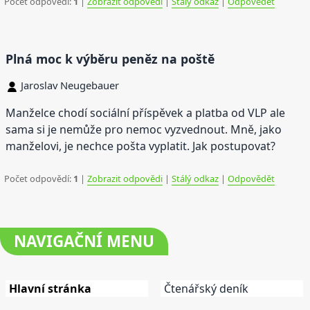
Počet odpovědí:
1
|
Zobrazit odpovědi
|
Stálý odkaz
|
Odpovědět
Plná moc k výběru peněz na poště
Jaroslav Neugebauer
Manželce chodí sociální příspěvek a platba od VLP ale
sama si je nemůže pro nemoc vyzvednout. Mně, jako
manželovi, je nechce pošta vyplatit. Jak postupovat?
Počet odpovědí:
1
|
Zobrazit odpovědi
|
Stálý odkaz
|
Odpovědět
NAVIGAČNÍ
MENU
Hlavní stránka
Čtenářský deník