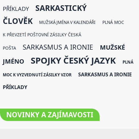
SARKASTICKÝ
PŘÍKLADY
ČLOVĚK
PLNÁ MOC
MUŽSKÁ JMÉNA V KALENDÁŘI
K PŘEVZETÍ POŠTOVNÍ ZÁSILKY ČESKÁ
SARKASMUS A IRONIE
MUŽSKÉ
POŠTA
SPOJKY ČESKÝ JAZYK
JMÉNO
PLNÁ
SARKASMUS A IRONIE
MOC K VYZVEDNUTÍ ZÁSILKY VZOR
PŘÍKLADY
NOVINKY
A ZAJÍMAVOSTI