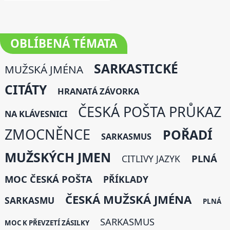
OBLÍBENÁ
TÉMATA
SARKASTICKÉ
MUŽSKÁ JMÉNA
CITÁTY
HRANATÁ ZÁVORKA
ČESKÁ POŠTA PRŮKAZ
NA KLÁVESNICI
ZMOCNĚNCE
POŘADÍ
SARKASMUS
MUŽSKÝCH JMEN
PLNÁ
CITLIVY JAZYK
MOC ČESKÁ POŠTA
PŘÍKLADY
ČESKÁ MUŽSKÁ JMÉNA
SARKASMU
PLNÁ
SARKASMUS
MOC K PŘEVZETÍ ZÁSILKY