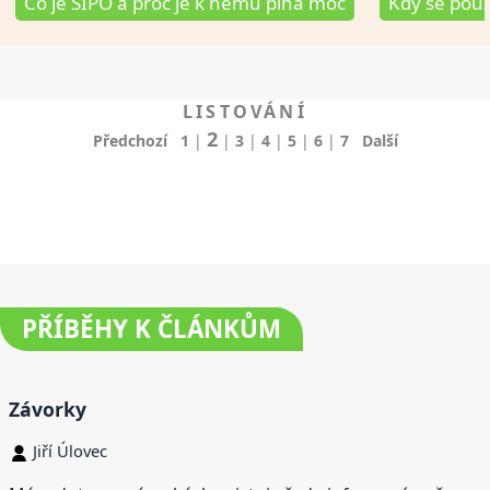
Co je SIPO a proč je k němu plná moc
Kdy se pou
LISTOVÁNÍ
2
Předchozí
1
|
|
3
|
4
|
5
|
6
|
7
Další
PŘÍBĚHY
K ČLÁNKŮM
Závorky
Jiří Úlovec