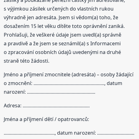
zásilky a poukázané peněžní částky jim adresované,
s výjimkou zásilek určených do vlastních rukou
výhradně jen adresáta. Jsem si vědom(a) toho, že
dosažením 15 let věku dítěte toto oprávnění zaniká.
Prohlašuji, že veškeré údaje jsem uvedl(a) správně
a pravdivě a že jsem se seznámil(a) s Informacemi
o zpracování osobních údajů uvedenými na druhé
straně této žádosti.
Jméno a příjmení zmocnitele (adresáta) – osoby žádající
o zmocnění: ........................................................., datum
narození: .......................................................
Adresa: ......................................................
Jména a příjmení dětí / opatrovanců:
........................................., datum narození: ..............................