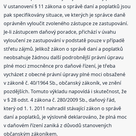
V ustanovení § 11 zákona o správě daní a poplatků jsou
pak specifikovány situace, ve kterých je správce daně
oprávněn vyloučit zvoleného zástupce ze zastupování.
Je-li zástupcem daňový poradce, přichází v úvahu
vyloučení ze zastupování v podstatě pouze v případě
střetu zájmů. Jelikož zákon o správě daní a poplatků
neobsahuje žádnou další podrobnější právní úpravu
plné moci zmocněnce pro daňové řízení, je třeba
vycházet z obecné právní úpravy plné moci obsažené
v zákoně č. 40/1964 Sb., občanský zákoník, ve znění
pozdějších. Tomuto výkladu napovídá i skutečnost, že
v § 28 odst. 4 zákona č. 280/2009 Sb., daňový řád,
který od 1. 1. 2011 nahradil stávající zákon o správě
daní a poplatků, je výslovně deklarováno, že plná moc
v daňovém řízení zaniká z důvodů stanovených
občanským zákoníkem.