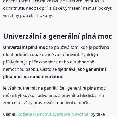
obecná formulace může být v některých institucích
odmítnuta, naopak příliš úzké vymezení nemusí pokrýt
všechny potřebné úkony.
Univerzální a generální plná moc
Univerzální plná moc
se používá tam, kde je potřeba
dlouhodobé a opakované zastupování. Typickým
příkladem je péče o seniora nebo dlouhodobě
nemocnou osobu. Často se sjednává jako
generální
plná moc na dobu neurčitou
.
Je však nutné mít na paměti, že i generální plná moc
může být kdykoli odvolána. Z právního hlediska má
zmocnitel vždy právo své zmocnění ukončit.
Článek
Božena Němcová (Barbora Novotná)
by také