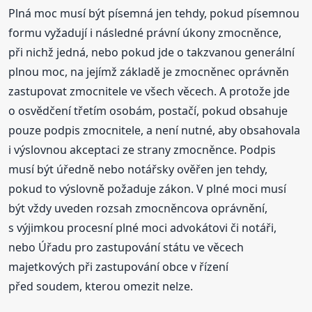
Plná moc musí být písemná jen tehdy, pokud písemnou
formu vyžadují i následné právní úkony zmocněnce,
při nichž jedná, nebo pokud jde o takzvanou generální
plnou moc, na jejímž základě je zmocněnec oprávněn
zastupovat zmocnitele ve všech věcech. A protože jde
o osvědčení třetím osobám, postačí, pokud obsahuje
pouze podpis zmocnitele, a není nutné, aby obsahovala
i výslovnou akceptaci ze strany zmocněnce. Podpis
musí být úředně nebo notářsky ověřen jen tehdy,
pokud to výslovně požaduje zákon. V plné moci musí
být vždy uveden rozsah zmocněncova oprávnění,
s výjimkou procesní plné moci advokátovi či notáři,
nebo Úřadu pro zastupování státu ve věcech
majetkových při zastupování obce v řízení
před soudem, kterou omezit nelze.