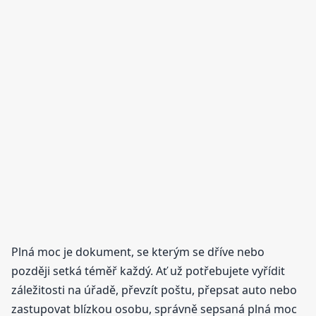
Plná moc je dokument, se kterým se dříve nebo
později setká téměř každý. Ať už potřebujete vyřídit
záležitosti na úřadě, převzít poštu, přepsat auto nebo
zastupovat blízkou osobu, správně sepsaná plná moc