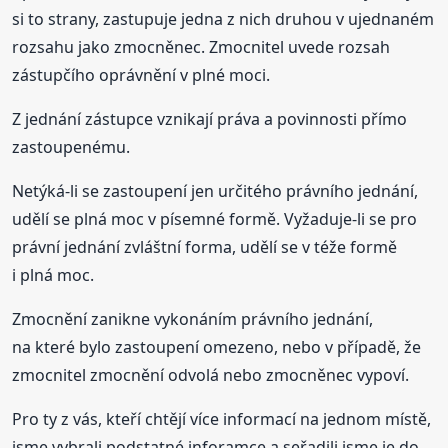
si to strany, zastupuje jedna z nich druhou v ujednaném
rozsahu jako zmocněnec. Zmocnitel uvede rozsah
zástupčího oprávnění v plné moci.
Z jednání zástupce vznikají práva a povinnosti přímo
zastoupenému.
Netýká-li se zastoupení jen určitého právního jednání,
udělí se plná moc v písemné formě. Vyžaduje-li se pro
právní jednání zvláštní forma, udělí se v téže formě
i plná moc.
Zmocnění zanikne vykonáním právního jednání,
na které bylo zastoupení omezeno, nebo v případě, že
zmocnitel zmocnění odvolá nebo zmocněnec vypoví.
Pro ty z vás, kteří chtějí více informací na jednom místě,
jsme vybrali podstatné inforamce a seřadili jsme je do