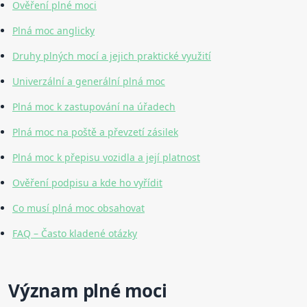
Ověření plné moci
Plná moc anglicky
Druhy plných mocí a jejich praktické využití
Univerzální a generální plná moc
Plná moc k zastupování na úřadech
Plná moc na poště a převzetí zásilek
Plná moc k přepisu vozidla a její platnost
Ověření podpisu a kde ho vyřídit
Co musí plná moc obsahovat
FAQ – Často kladené otázky
Význam plné moci