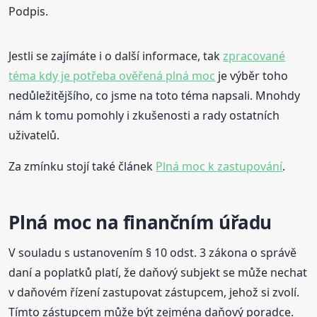
Podpis.
Jestli se zajímáte i o další informace, tak
zpracované
téma kdy je potřeba ověřená plná moc
je výběr toho
nedůležitějšího, co jsme na toto téma napsali. Mnohdy
nám k tomu pomohly i zkušenosti a rady ostatních
uživatelů.
Za zmínku stojí také článek
Plná moc k zastupování
.
Plná moc na finančním úřadu
V souladu s ustanovením § 10 odst. 3 zákona o správě
daní a poplatků platí, že daňový subjekt se může nechat
v daňovém řízení zastupovat zástupcem, jehož si zvolí.
Tímto zástupcem může být zejména daňový poradce.