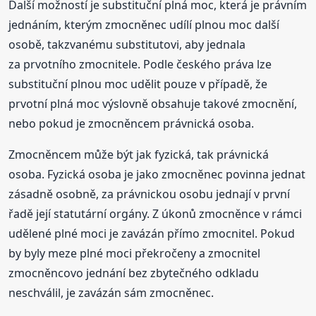
Další možností je substituční plná moc, která je právním
jednáním, kterým zmocněnec udílí plnou moc další
osobě, takzvanému substitutovi, aby jednala
za prvotního zmocnitele. Podle českého práva lze
substituční plnou moc udělit pouze v případě, že
prvotní plná moc výslovně obsahuje takové zmocnění,
nebo pokud je zmocněncem právnická osoba.
Zmocněncem může být jak fyzická, tak právnická
osoba. Fyzická osoba je jako zmocněnec povinna jednat
zásadně osobně, za právnickou osobu jednají v první
řadě její statutární orgány. Z úkonů zmocněnce v rámci
udělené plné moci je zavázán přímo zmocnitel. Pokud
by byly meze plné moci překročeny a zmocnitel
zmocněncovo jednání bez zbytečného odkladu
neschválil, je zavázán sám zmocněnec.