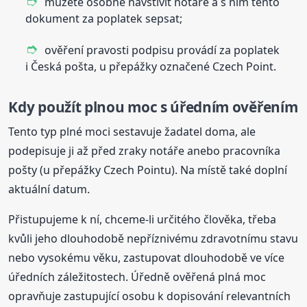
můžete osobně navštívit notáře a s ním tento
dokument za poplatek sepsat;
ověření pravosti podpisu provádí za poplatek
i Česká pošta, u přepážky označené Czech Point.
Kdy použít plnou moc s úředním ověřením
Tento typ plné moci sestavuje žadatel doma, ale
podepisuje ji až před zraky notáře anebo pracovníka
pošty (u přepážky Czech Pointu). Na místě také doplní
aktuální datum.
Přistupujeme k ní, chceme-li určitého člověka, třeba
kvůli jeho dlouhodobě nepříznivému zdravotnímu stavu
nebo vysokému věku, zastupovat dlouhodobě ve více
úředních záležitostech. Úředně ověřená plná moc
opravňuje zastupující osobu k dopisování relevantních