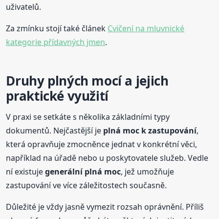
uživatelů.
Za zmínku stojí také článek
Cvičení na mluvnické
kategorie přídavných jmen
.
Druhy plných mocí a jejich
praktické využití
V praxi se setkáte s několika základními typy
dokumentů. Nejčastější je
plná moc k zastupování
,
která opravňuje zmocněnce jednat v konkrétní věci,
například na úřadě nebo u poskytovatele služeb. Vedle
ní existuje
generální plná moc
, jež umožňuje
zastupování ve více záležitostech současně.
Důležité je vždy jasně vymezit rozsah oprávnění. Příliš