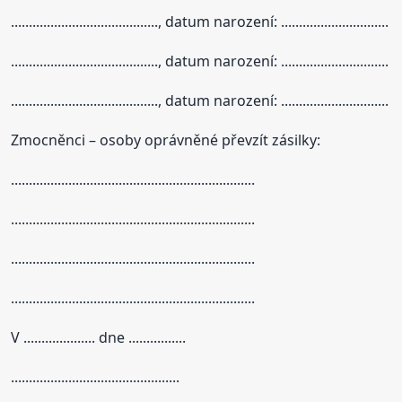
........................................., datum narození: ..............................
........................................., datum narození: ..............................
........................................., datum narození: ..............................
Zmocněnci – osoby oprávněné převzít zásilky:
....................................................................
....................................................................
....................................................................
....................................................................
V .................... dne ................
...............................................